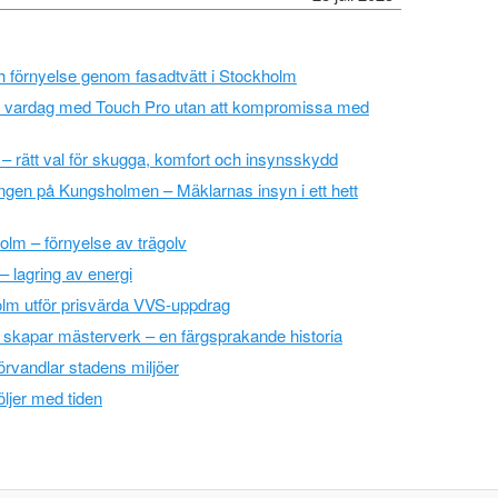
ch förnyelse genom fasadtvätt i Stockholm
re vardag med Touch Pro utan att kompromissa med
 rätt val för skugga, komfort och insynsskydd
ngen på Kungsholmen – Mäklarnas insyn i ett hett
olm – förnyelse av trägolv
 – lagring av energi
lm utför prisvärda VVS-uppdrag
skapar mästerverk – en färgsprakande historia
örvandlar stadens miljöer
öljer med tiden