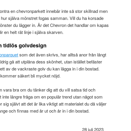
ontra en chevronparkett innebär inte så stor skillnad men
t på hur själva mönstret fogas samman. Vill du ha korsade
mönster du lägger in. Är det Chevron det handlar om kapas
ir en helt rät linje i själva skarven.
n tidlös golvdesign
onparquet
som det även skrivs, har alltså anor från långt
 aldrig gå att utplåna dess skönhet, utan istället befäster
ett av de vackraste golv du kan lägga in i din bostad.
u kommer säkert bli mycket nöjd.
an vara bra om du tänker dig att du vill satsa tid och
et inte längre fråga om en populär trend utan något som
 sig självt att det är lika viktigt att materialet du då väljer
nge och finnas med år ut och år in i din bostad.
28 juli 2023