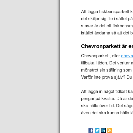
Att lägga fiskbensparkett k
det skiljer sig lite i sätte
stavar är det ett fiskbens
istället ändarna så att det bl
Chevronparkett är e
Chevonparkett, eller
chevr
tillbaka i tiden. Det verkar
mönstret sin ställning som 
Varför inte prova själv? D
Att lägga in något tidlöst k
pengar på kvalité. Då är d
ska hålla över tid. Det säger
även det ska kunna hålla lä