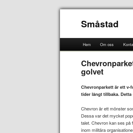
Småstad
Hem
Om oss
Konta
Chevronparkett
golvet
Chevronparkett är ett v-f
tider långt tillbaka. Detta
Chevron är ett mönster so
Dessa var det mycket popul
talet. Chevron kan ses på f
inom militära organisatione