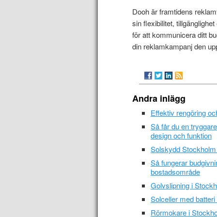
Dooh är framtidens reklamf
sin flexibilitet, tillgängligh
för att kommunicera ditt b
din reklamkampanj den up
Andra inlägg
Effektiv rengöring o
Så får du en trygga
design och funktion
Solskydd Stockholm –
Så fungerar budgivni
bostadsområde
Golvslipning i Stockh
Solceller med batteri
Rörmokare i Stockho