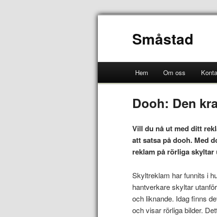
Småstad
Hem
Om oss
Konta
Dooh: Den kra
Vill du nå ut med ditt r
att satsa på dooh. Med 
reklam på rörliga skylta
Skyltreklam har funnits i 
hantverkare skyltar utanför
och liknande. Idag finns de
och visar rörliga bilder. Det