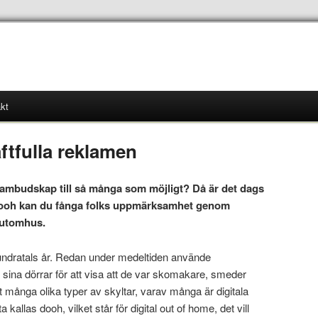
kt
ftfulla reklamen
eklambudskap till så många som möjligt? Då är det dags
dooh kan du fånga folks uppmärksamhet genom
r utomhus.
hundratals år. Redan under medeltiden använde
 sina dörrar för att visa att de var skomakare, smeder
t många olika typer av skyltar, varav många är digitala
ta kallas dooh, vilket står för digital out of home, det vill