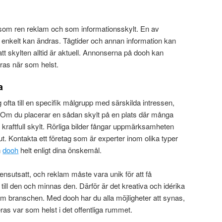
om ren reklam och som informationsskylt. En av
t enkelt kan ändras. Tågtider och annan information kan
 att skylten alltid är aktuell. Annonserna på dooh kan
dras när som helst.
a
ig ofta till en specifik målgrupp med särskilda intressen,
 Om du placerar en sådan skylt på en plats där många
 kraftfull skylt. Rörliga bilder fångar uppmärksamheten
 ut. Kontakta ett företag som är experter inom olika typer
n
dooh
helt enligt dina önskemål.
nsutsatt, och reklam måste vara unik för att få
ill den och minnas den. Därför är det kreativa och idérika
m branschen. Med dooh har du alla möjligheter att synas,
ras var som helst i det offentliga rummet.