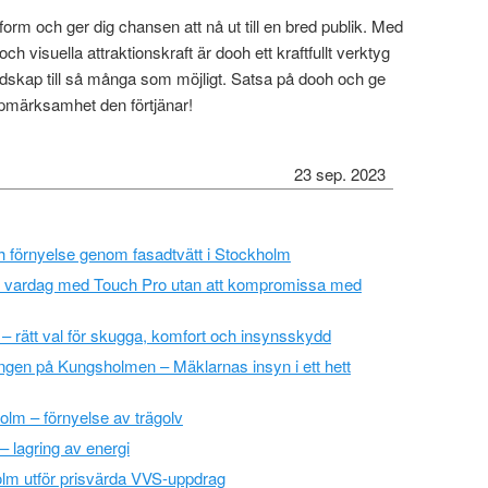
orm och ger dig chansen att nå ut till en bred publik. Med
et och visuella attraktionskraft är dooh ett kraftfullt verktyg
udskap till så många som möjligt. Satsa på dooh och ge
pmärksamhet den förtjänar!
23 sep. 2023
ch förnyelse genom fasadtvätt i Stockholm
re vardag med Touch Pro utan att kompromissa med
 rätt val för skugga, komfort och insynsskydd
ngen på Kungsholmen – Mäklarnas insyn i ett hett
olm – förnyelse av trägolv
 – lagring av energi
lm utför prisvärda VVS-uppdrag