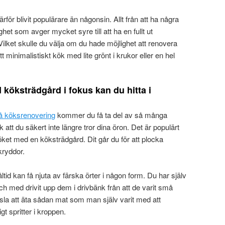
rför blivit populärare än någonsin. Allt från att ha några
het som avger mycket syre till att ha en fullt ut
ilket skulle du välja om du hade möjlighet att renovera
 minimalistiskt kök med lite grönt i krukor eller en hel
köksträdgård i fokus kan du hitta i
på köksrenovering
kommer du få ta del av så många
att du säkert inte längre tror dina öron. Det är populärt
köket med en köksträdgård. Dit går du för att plocka
kryddor.
ltid kan få njuta av färska örter i någon form. Du har själv
ch med drivit upp dem i drivbänk från att de varit små
nsla att äta sådan mat som man själv varit med att
igt spritter i kroppen.