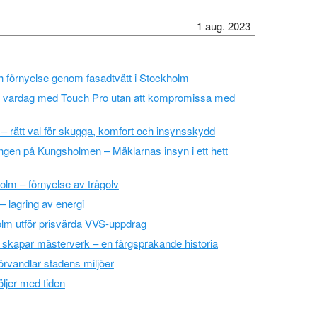
1 aug. 2023
ch förnyelse genom fasadtvätt i Stockholm
re vardag med Touch Pro utan att kompromissa med
 rätt val för skugga, komfort och insynsskydd
ngen på Kungsholmen – Mäklarnas insyn i ett hett
olm – förnyelse av trägolv
 – lagring av energi
lm utför prisvärda VVS-uppdrag
skapar mästerverk – en färgsprakande historia
örvandlar stadens miljöer
öljer med tiden