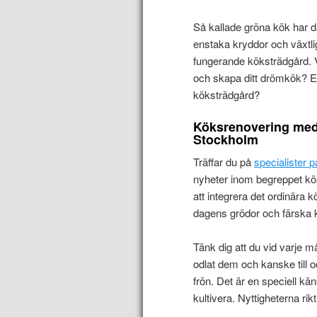
Så kallade gröna kök har dä
enstaka kryddor och växtlig
fungerande köksträdgård. V
och skapa ditt drömkök? Ett
köksträdgård?
Köksrenovering med 
Stockholm
Träffar du på
specialister 
nyheter inom begreppet kök 
att integrera det ordinära 
dagens grödor och färska 
Tänk dig att du vid varje må
odlat dem och kanske till o
frön. Det är en speciell kä
kultivera. Nyttigheterna rikt