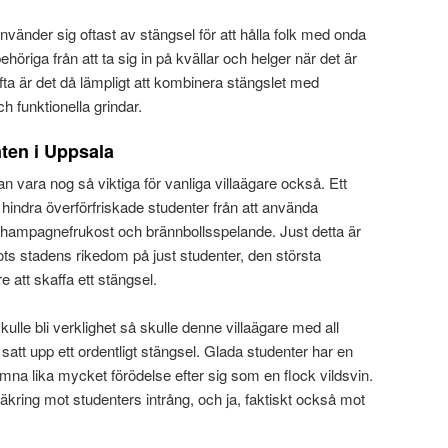
vänder sig oftast av stängsel för att hålla folk med onda
ehöriga från att ta sig in på kvällar och helger när det är
ta är det då lämpligt att kombinera stängslet med
ch funktionella grindar.
mten i Uppsala
 vara nog så viktiga för vanliga villaägare också. Ett
hindra överförfriskade studenter från att använda
champagnefrukost och brännbollsspelande. Just detta är
trots stadens rikedom på just studenter, den största
e att skaffa ett stängsel.
lle bli verklighet så skulle denne villaägare med all
 satt upp ett ordentligt stängsel. Glada studenter har en
ämna lika mycket förödelse efter sig som en flock vildsvin.
rsäkring mot studenters intrång, och ja, faktiskt också mot