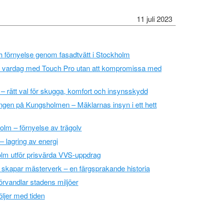
11 juli 2023
ch förnyelse genom fasadtvätt i Stockholm
re vardag med Touch Pro utan att kompromissa med
 rätt val för skugga, komfort och insynsskydd
ngen på Kungsholmen – Mäklarnas insyn i ett hett
olm – förnyelse av trägolv
 – lagring av energi
lm utför prisvärda VVS-uppdrag
skapar mästerverk – en färgsprakande historia
örvandlar stadens miljöer
öljer med tiden