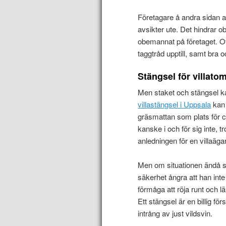
Företagare å andra sidan an
avsikter ute. Det hindrar ob
obemannat på företaget. Of
taggtråd upptill, samt bra o
Stängsel för villato
Men staket och stängsel kan
villastängsel i Uppsala
kan 
gräsmattan som plats för 
kanske i och för sig inte, 
anledningen för en villaägar
Men om situationen ändå sku
säkerhet ångra att han inte
förmåga att röja runt och l
Ett stängsel är en billig fö
intrång av just vildsvin.