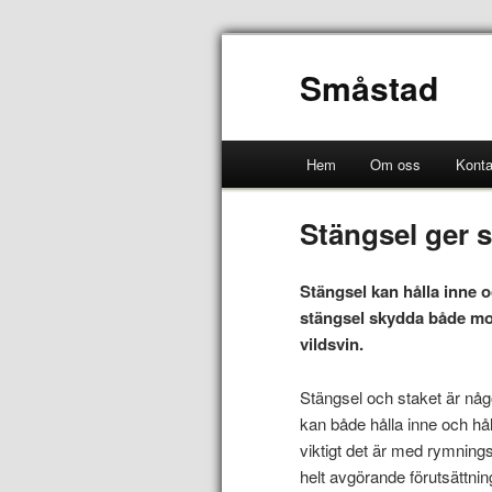
Småstad
Hem
Om oss
Konta
Stängsel ger 
Stängsel kan hålla inne o
stängsel skydda både mot
vildsvin.
Stängsel och staket är någ
kan både hålla inne och hå
viktigt det är med rymnings
helt avgörande förutsättni